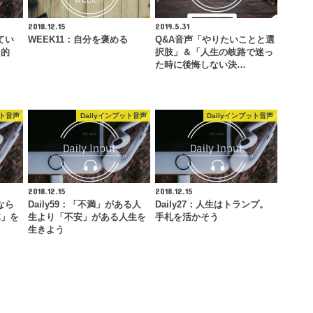
2018.12.15
2019.5.31
てい
WEEK11：自分を褒める
Q&A音声「やりたいことと選
力的
択肢」＆「人生の岐路で迷っ
た時に後悔しない決…
ット音声
Dailyインプット音声
Dailyインプット音声
2018.12.15
2018.12.15
なら
Daily59：「不満」がある人
Daily27：人生はトランプ。
体」を
生より「不安」がある人生を
手札を活かそう
生きよう